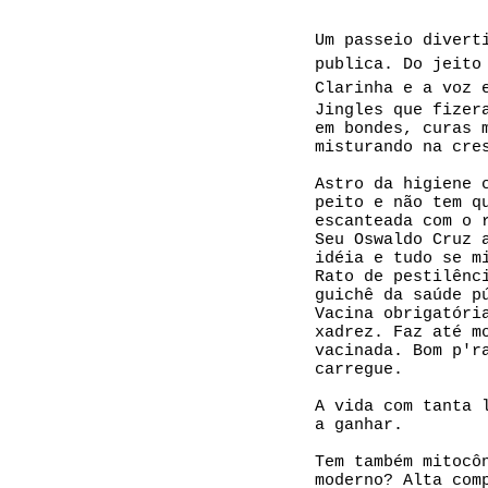
Um passeio divert
publica. Do jeito
Clarinha e a voz 
Jingles que fizer
em bondes, curas 
misturando na cre
Astro da higiene 
peito e não tem q
escanteada com o 
Seu Oswaldo Cruz 
idéia e tudo se m
Rato de pestilênc
guichê da saúde p
Vacina obrigatóri
xadrez. Faz até m
vacinada. Bom p'r
carregue.
A vida com tanta 
a ganhar.
Tem também mitocô
moderno? Alta com