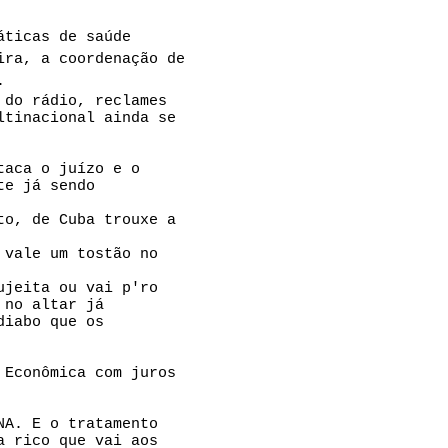
áticas de saúde
ira, a coordenação de
.
 do rádio, reclames
ltinacional ainda se
taca o juízo e o
te já sendo
to, de Cuba trouxe a
 vale um tostão no
ujeita ou vai p'ro
 no altar já
diabo que os
 Econômica com juros
NA. E o tratamento
a rico que vai aos