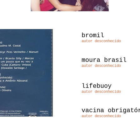
bromil
autor desconhecido
moura brasil
autor desconhecido
lifebuoy
autor desconhecido
vacina obrigató
autor desconhecido