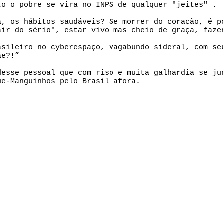
to o pobre se vira no INPS de qualquer "jeites" .
a, os hábitos saudáveis? Se morrer do coração, é p
air do sério", estar vivo mas cheio de graça, faze
asileiro no cyberespaço, vagabundo sideral, com se
ãe?!”
desse pessoal que com riso e muita galhardia se ju
ue-Manguinhos pelo Brasil afora.