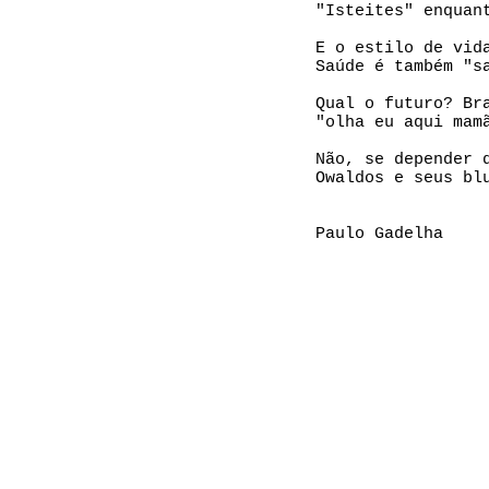
"Isteites" enquan
E o estilo de vid
Saúde é também "s
Qual o futuro? Br
"olha eu aqui mam
Não, se depender 
Owaldos e seus bl
Paulo Gadelha