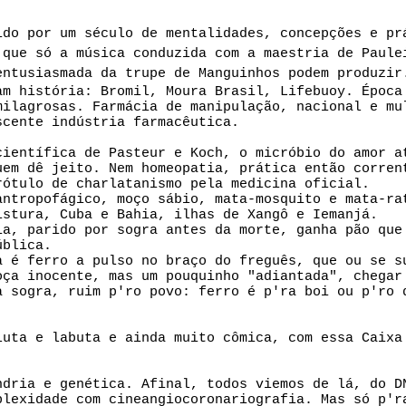
ido por um século de mentalidades, concepções e pr
 que só a música conduzida com a maestria de Paule
entusiasmada da trupe de Manguinhos podem produzir
am história: Bromil, Moura Brasil, Lifebuoy. Época
milagrosas. Farmácia de manipulação, nacional e mu
scente indústria farmacêutica.
científica de Pasteur e Koch, o micróbio do amor a
uem dê jeito. Nem homeopatia, prática então corren
rótulo de charlatanismo pela medicina oficial.
antropofágico, moço sábio, mata-mosquito e mata-ra
istura, Cuba e Bahia, ilhas de Xangô e Iemanjá.
ia, parido por sogra antes da morte, ganha pão que
ública.
a é ferro a pulso no braço do freguês, que ou se s
oça inocente, mas um pouquinho "adiantada", chegar
a sogra, ruim p'ro povo: ferro é p'ra boi ou p'ro 
luta e labuta e ainda muito cômica, com essa Caixa
ndria e genética. Afinal, todos viemos de lá, do D
plexidade com cineangiocoronariografia. Mas só p'r